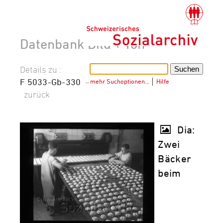
Datenbank Bild + Ton
Details zu :
F 5033-Gb-330
–
mehr Suchoptionen…
│
Hilfe
zurück
Dia:
Zwei
Bäcker
beim