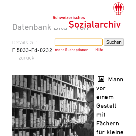
Datenbank Bild + Ton
Details zu :
F 5033-Fd-0232
mehr Suchoptionen…
│
Hilfe
–
zurück
Mann
vor
einem
Gestell
mit
Fächern
für kleine