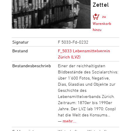
Zettel
zu
Warenkorb
hinzu
Signatur
F 5033-Fd-0232
Bestand
F_5033 Lebensmittelverein
Zürich (LVZ)
Bestandesbeschrieb
Einer der reichhaltigsten
Bildbestände des Sozialarchivs:
über 1‘600 Fotos, Negative,
Dias, Glasdias und Objekte zur
Geschichte des
Lebensmittelverbands Zürich.
Zeitraum: 1870er bis 1990er
Jahre. Der LVZ (ab 1970: Coop)
hat die Welt des Konsums…
—
mehr...