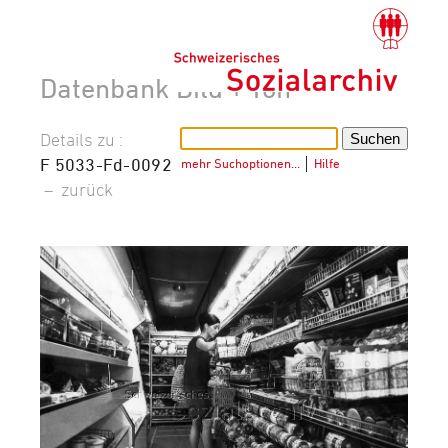
Datenbank Bild + Ton
Details zu :
F 5033-Fd-0092
mehr Suchoptionen…
│
Hilfe
–
zurück