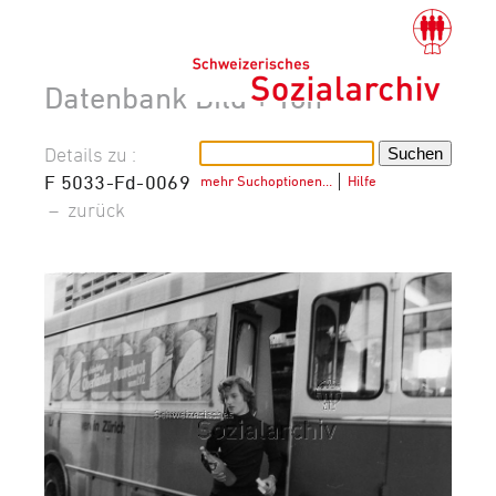
Datenbank Bild + Ton
Details zu :
F 5033-Fd-0069
mehr Suchoptionen…
│
Hilfe
–
zurück