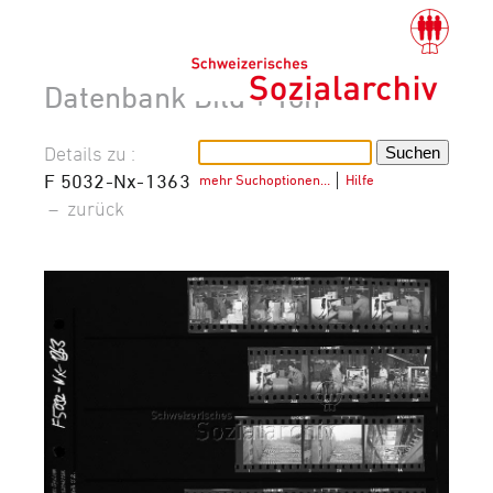
Datenbank Bild + Ton
Details zu :
F 5032-Nx-1363
mehr Suchoptionen…
│
Hilfe
–
zurück