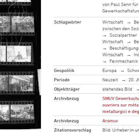
von Paul Senn für
Gewerkschaftsfun
Schlagwörter
Wirtschaft
Be
zwischen den Soz
Sozialpartner
Wirtschaft
Be
Beschäftigungs
Wirtschaft
In
Feinmechanik
Geopolitik
Europa
Schw
Periode
Neuzeit
20. J
Objektträger
stehendes Bild
Archivbezug
SMUV Gewerkschaft
ouvriers sur méta
metallurgici e deg
Archivbezug
Arsmuv
Zitationsvorschlag
Bild: Urheber:in 