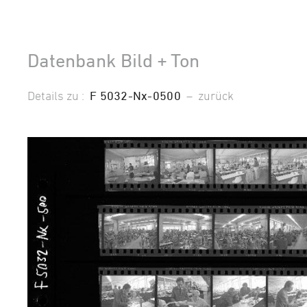
Datenbank Bild + Ton
Details zu :
F 5032-Nx-0500
–
zurück