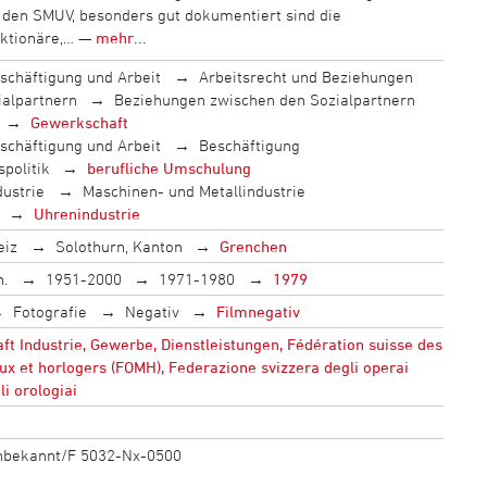
 den SMUV, besonders gut dokumentiert sind die
ktionäre,… —
mehr...
schäftigung und Arbeit
Arbeitsrecht und Beziehungen
ialpartnern
Beziehungen zwischen den Sozialpartnern
Gewerkschaft
schäftigung und Arbeit
Beschäftigung
politik
berufliche Umschulung
dustrie
Maschinen- und Metallindustrie
Uhrenindustrie
eiz
Solothurn, Kanton
Grenchen
h.
1951-2000
1971-1980
1979
Fotografie
Negativ
Filmnegativ
 Industrie, Gewerbe, Dienstleistungen, Fédération suisse des
ux et horlogers (FOMH), Federazione svizzera degli operai
li orologiai
unbekannt/F 5032-Nx-0500