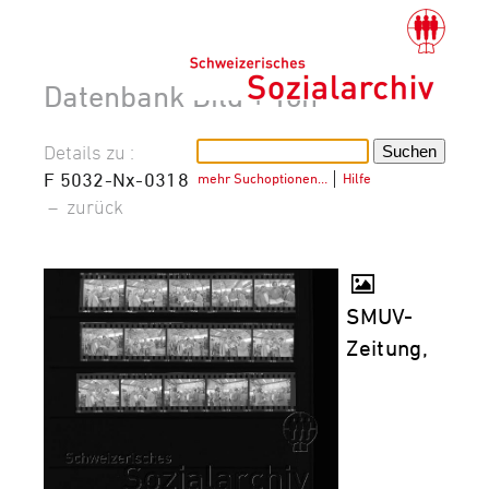
Datenbank Bild + Ton
Details zu :
F 5032-Nx-0318
mehr Suchoptionen…
│
Hilfe
–
zurück
SMUV-
Zeitung,