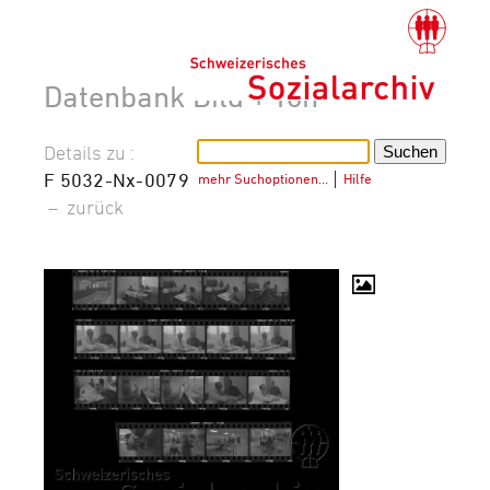
Datenbank Bild + Ton
Details zu :
F 5032-Nx-0079
mehr Suchoptionen…
│
Hilfe
–
zurück