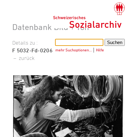
Datenbank Bild + Ton
Details zu :
F 5032-Fd-0206
mehr Suchoptionen…
│
Hilfe
–
zurück