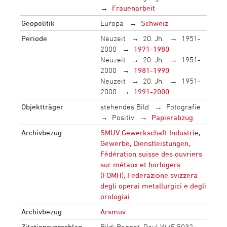
Frauenarbeit
Geopolitik
Europa
Schweiz
Periode
Neuzeit
20. Jh.
1951-
2000
1971-1980
Neuzeit
20. Jh.
1951-
2000
1981-1990
Neuzeit
20. Jh.
1951-
2000
1991-2000
Objektträger
stehendes Bild
Fotografie
Positiv
Papierabzug
Archivbezug
SMUV Gewerkschaft Industrie,
Gewerbe, Dienstleistungen,
Fédération suisse des ouvriers
sur métaux et horlogers
(FOMH), Federazione svizzera
degli operai metallurgici e degli
orologiai
Archivbezug
Arsmuv
Zitationsvorschlag
Bild: Bonnot, Paul W./F 5032-