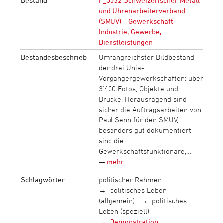
Bestand
F_5032 Schweizerischer Metall-
und Uhrenarbeiterverband
(SMUV) - Gewerkschaft
Industrie, Gewerbe,
Dienstleistungen
Bestandesbeschrieb
Umfangreichster Bildbestand
der drei Unia-
Vorgängergewerkschaften: über
3‘400 Fotos, Objekte und
Drucke. Herausragend sind
sicher die Auftragsarbeiten von
Paul Senn für den SMUV,
besonders gut dokumentiert
sind die
Gewerkschaftsfunktionäre,…
—
mehr...
Schlagwörter
politischer Rahmen
politisches Leben
(allgemein)
politisches
Leben (speziell)
Demonstration