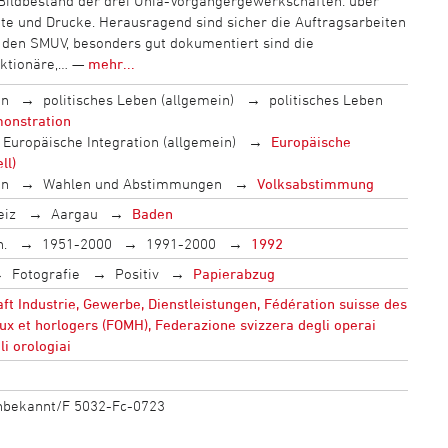
Bildbestand der drei Unia-Vorgängergewerkschaften: über
kte und Drucke. Herausragend sind sicher die Auftragsarbeiten
 den SMUV, besonders gut dokumentiert sind die
ktionäre,… —
mehr...
en
politisches Leben (allgemein)
politisches Leben
onstration
Europäische Integration (allgemein)
Europäische
ll)
en
Wahlen und Abstimmungen
Volksabstimmung
eiz
Aargau
Baden
h.
1951-2000
1991-2000
1992
Fotografie
Positiv
Papierabzug
 Industrie, Gewerbe, Dienstleistungen, Fédération suisse des
ux et horlogers (FOMH), Federazione svizzera degli operai
li orologiai
unbekannt/F 5032-Fc-0723