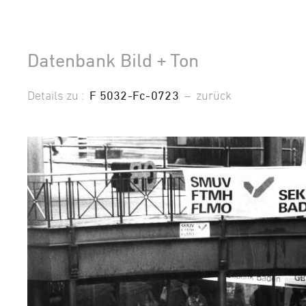
Datenbank Bild + Ton
Details zu :
F 5032-Fc-0723
–
zurück