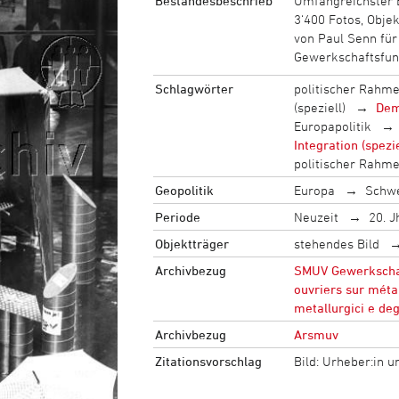
Bestandesbeschrieb
Umfangreichster 
3‘400 Fotos, Obje
von Paul Senn für
Gewerkschaftsfun
Schlagwörter
politischer Rahm
(speziell)
Dem
Europapolitik
Integration (spezie
politischer Rahm
Geopolitik
Europa
Schw
Periode
Neuzeit
20. J
Objektträger
stehendes Bild
Archivbezug
SMUV Gewerkschaft
ouvriers sur méta
metallurgici e deg
Archivbezug
Arsmuv
Zitationsvorschlag
Bild: Urheber:in 