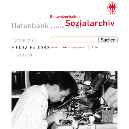
Datenbank Bild + Ton
Details zu :
F 5032-Fb-0383
mehr Suchoptionen…
│
Hilfe
–
zurück