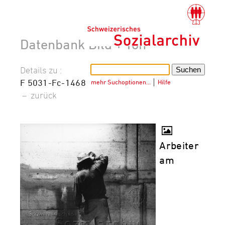
Datenbank Bild + Ton
Details zu :
F 5031-Fc-1468
mehr Suchoptionen…
│
Hilfe
–
zurück
Arbeiter
am