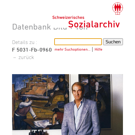
Datenbank Bild + Ton
Details zu :
F 5031-Fb-0960
mehr Suchoptionen…
│
Hilfe
–
zurück