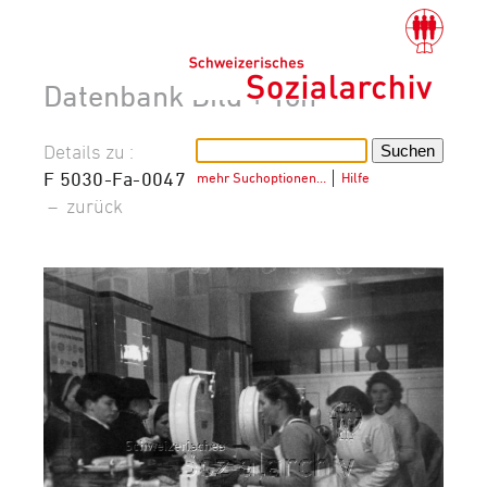
Datenbank Bild + Ton
Details zu :
F 5030-Fa-0047
mehr Suchoptionen…
│
Hilfe
–
zurück