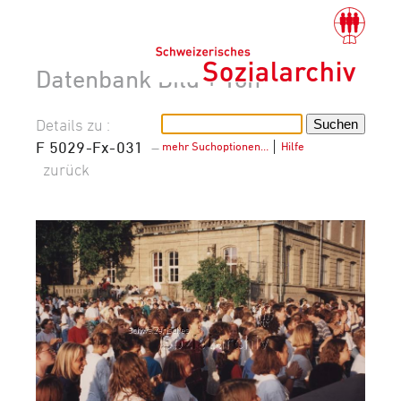
Datenbank Bild + Ton
Details zu :
F 5029-Fx-031
–
mehr Suchoptionen…
│
Hilfe
zurück