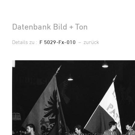
Datenbank Bild + Ton
Details zu :
F 5029-Fx-010
–
zurück