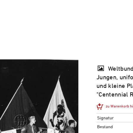
Weltbund
Jungen, unif
und kleine P
"Centennial R
zu Warenkorb h
Signatur
Bestand