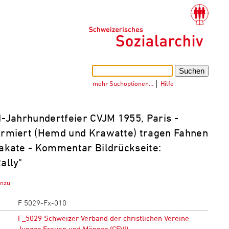
mehr Suchoptionen…
│
Hilfe
-Jahrhundertfeier CVJM 1955, Paris -
ormiert (Hemd und Krawatte) tragen Fahnen
lakate - Kommentar Bildrückseite:
ally"
inzu
F 5029-Fx-010
F_5029 Schweizer Verband der christlichen Vereine
Junger Frauen und Männer (CEVI)