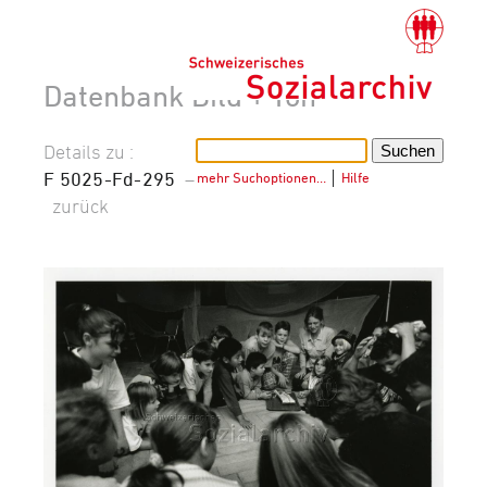
Datenbank Bild + Ton
Details zu :
F 5025-Fd-295
–
mehr Suchoptionen…
│
Hilfe
zurück