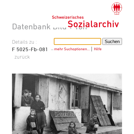
Datenbank Bild + Ton
Details zu :
F 5025-Fb-081
–
mehr Suchoptionen…
│
Hilfe
zurück