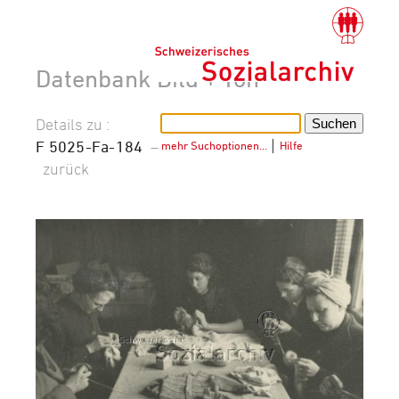
Datenbank Bild + Ton
Details zu :
F 5025-Fa-184
–
mehr Suchoptionen…
│
Hilfe
zurück