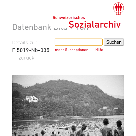
Datenbank Bild + Ton
Details zu :
F 5019-Nb-035
mehr Suchoptionen…
│
Hilfe
–
zurück