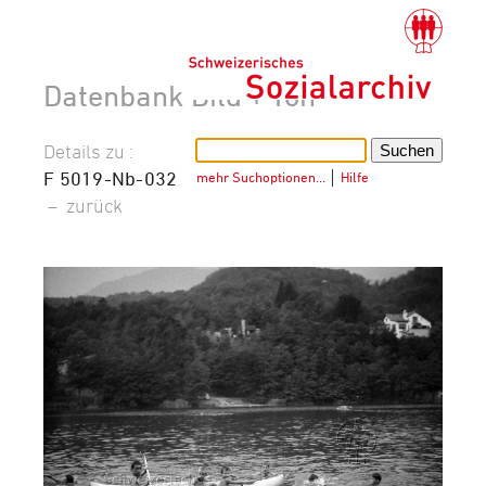
Datenbank Bild + Ton
Details zu :
F 5019-Nb-032
mehr Suchoptionen…
│
Hilfe
–
zurück