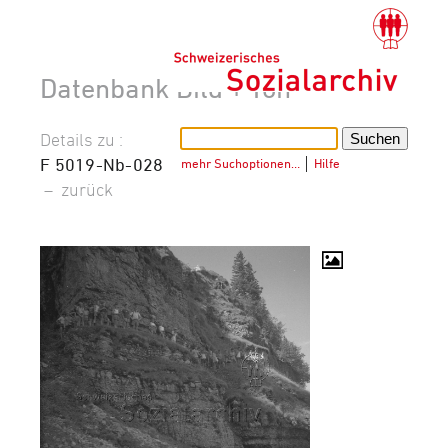
Datenbank Bild + Ton
Details zu :
F 5019-Nb-028
mehr Suchoptionen…
│
Hilfe
–
zurück