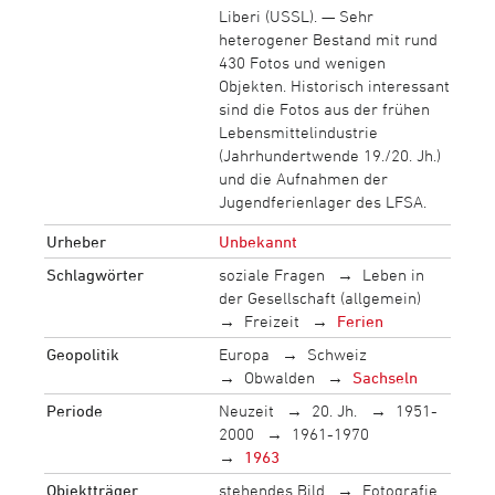
Liberi (USSL). — Sehr
heterogener Bestand mit rund
430 Fotos und wenigen
Objekten. Historisch interessant
sind die Fotos aus der frühen
Lebensmittelindustrie
(Jahrhundertwende 19./20. Jh.)
und die Aufnahmen der
Jugendferienlager des LFSA.
Urheber
Unbekannt
Schlagwörter
soziale Fragen
Leben in
der Gesellschaft (allgemein)
Freizeit
Ferien
Geopolitik
Europa
Schweiz
Obwalden
Sachseln
Periode
Neuzeit
20. Jh.
1951-
2000
1961-1970
1963
Objektträger
stehendes Bild
Fotografie