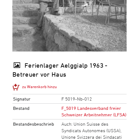
Ferienlager Aelggialp 1963 -
Betreuer vor Haus
zu Warenkorb hinzu
Signatur
F 5019-Nb-012
Bestand
F_5019 Landesverband freier
Schweizer Arbeitnehmer (LFSA)
Bestandesbeschrieb
Auch: Union Suisse des
Syndicats Autonomes (USSA),
Unione Svizzera dei Sindacati