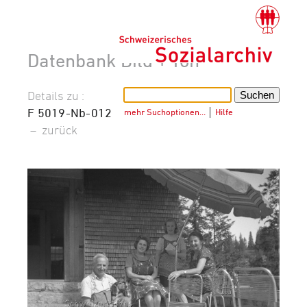
Datenbank Bild + Ton
Details zu :
F 5019-Nb-012
mehr Suchoptionen…
│
Hilfe
–
zurück