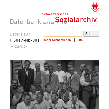
Datenbank Bild + Ton
Details zu :
F 5019-Nb-001
mehr Suchoptionen…
│
Hilfe
–
zurück