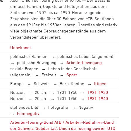
eb
Auch: Union du Touring ouvrier (UTO). — Der Bestand
umfasst Fahnen, Objekte und Fotografien aus dem
Zeitraum von 1907 bis ca. 1990. Herausragende
Zeugnisse sind die über 30 Fahnen von ATB-Sektionen
aus den 1910er bis 1950er Jahren. Überdies sind relativ
viele objekthafte Gebrauchsgegenstände aus dem
Verbandsleben überliefert.
Unbekannt
politischer Rahmen
politisches Leben (allgemein)
politische Bewegung
Arbeiterbewegung
soziale Fragen
Leben in der Gesellschaft
(allgemein)
Freizeit
Sport
Europa
Schweiz
Bern, Kanton
Ittigen
Neuzeit
20. Jh.
1901-1950
1921-1930
Neuzeit
20. Jh.
1901-1950
1931-1940
stehendes Bild
Fotografie
Negativ
Filmnegativ
Arbeiter-Touring-Bund ATB / Arbeiter-Radfahrer-Bund
der Schweiz 'Solidarität', Union du Touring ouvrier UTO