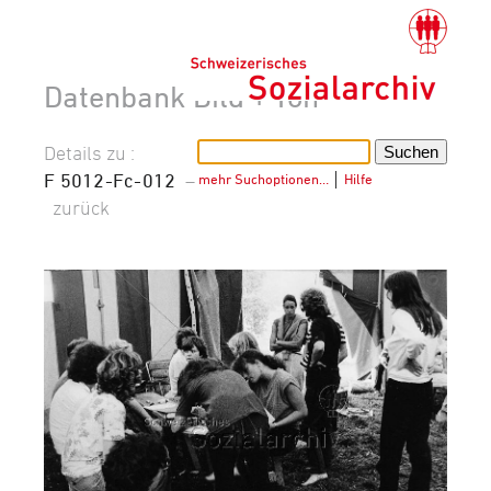
Datenbank Bild + Ton
Details zu :
F 5012-Fc-012
–
mehr Suchoptionen…
│
Hilfe
zurück