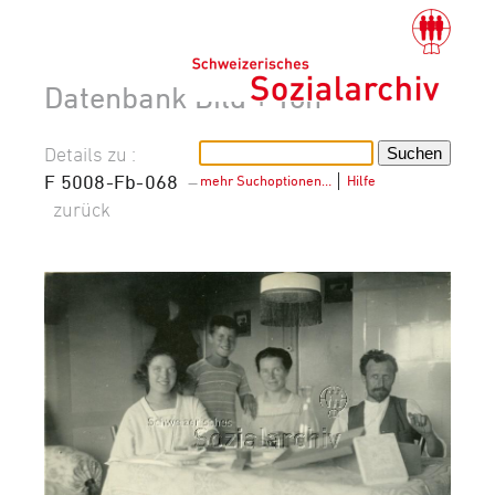
Datenbank Bild + Ton
Details zu :
F 5008-Fb-068
–
mehr Suchoptionen…
│
Hilfe
zurück