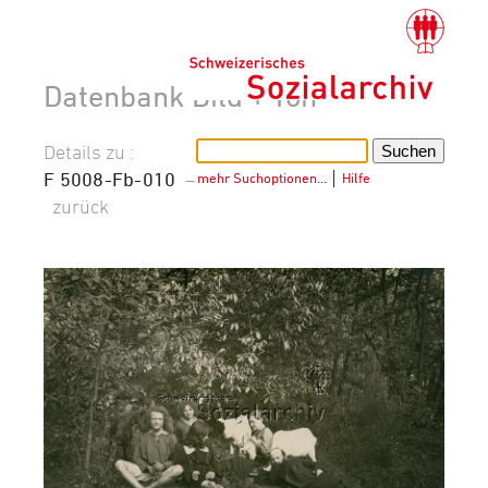
Datenbank Bild + Ton
Details zu :
F 5008-Fb-010
–
mehr Suchoptionen…
│
Hilfe
zurück