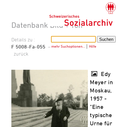
Datenbank Bild + Ton
Details zu :
F 5008-Fa-055
–
mehr Suchoptionen…
│
Hilfe
zurück
Edy
Meyer in
Moskau,
1957 -
"Eine
typische
Urne für