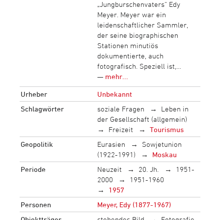
„Jungburschenvaters“ Edy
Meyer. Meyer war ein
leidenschaftlicher Sammler,
der seine biographischen
Stationen minutiös
dokumentierte, auch
fotografisch. Speziell ist,…
—
mehr...
Urheber
Unbekannt
Schlagwörter
soziale Fragen
Leben in
der Gesellschaft (allgemein)
Freizeit
Tourismus
Geopolitik
Eurasien
Sowjetunion
(1922-1991)
Moskau
Periode
Neuzeit
20. Jh.
1951-
2000
1951-1960
1957
Personen
Meyer, Edy (1877-1967)
Objektträger
stehendes Bild
Fotografie