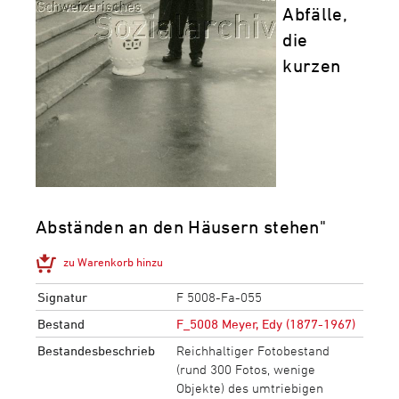
Abfälle,
die
kurzen
Abständen an den Häusern stehen"
zu Warenkorb hinzu
Signatur
F 5008-Fa-055
Bestand
F_5008 Meyer, Edy (1877-1967)
Bestandesbeschrieb
Reichhaltiger Fotobestand
(rund 300 Fotos, wenige
Objekte) des umtriebigen