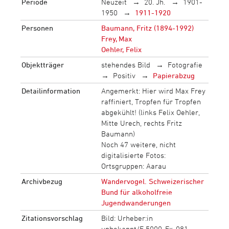
Periode
Neuzeit
20. Jh.
1901-
1950
1911-1920
Personen
Baumann, Fritz (1894-1992)
Frey, Max
Oehler, Felix
Objektträger
stehendes Bild
Fotografie
Positiv
Papierabzug
Detailinformation
Angemerkt: Hier wird Max Frey
raffiniert, Tropfen für Tropfen
abgekühlt! (links Felix Oehler,
Mitte Urech, rechts Fritz
Baumann)
Noch 47 weitere, nicht
digitalisierte Fotos:
Ortsgruppen: Aarau
Archivbezug
Wandervogel. Schweizerischer
Bund für alkoholfreie
Jugendwanderungen
Zitationsvorschlag
Bild: Urheber:in
unbekannt/F 5000-Fx-081