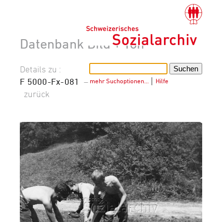
Datenbank Bild + Ton
Details zu :
F 5000-Fx-081
–
mehr Suchoptionen…
│
Hilfe
zurück