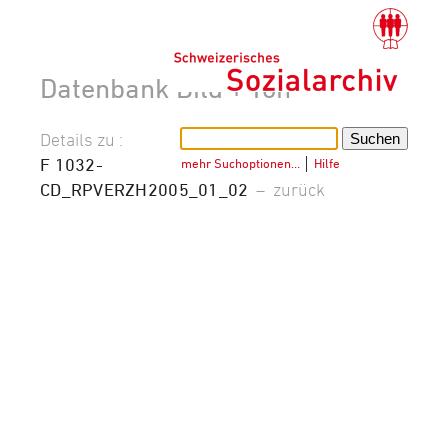
Datenbank Bild + Ton
Details zu :
F 1032-
mehr Suchoptionen…
│
Hilfe
CD_RPVERZH2005_01_02
–
zurück