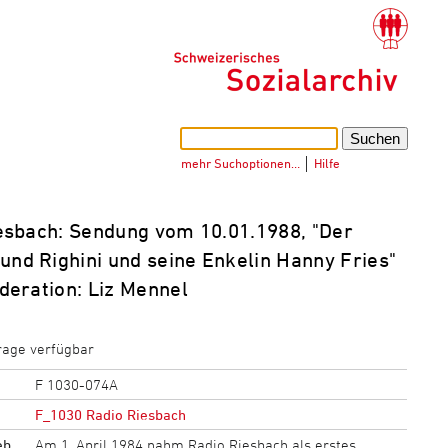
mehr Suchoptionen…
│
Hilfe
esbach: Sendung vom 10.01.1988, "Der
und Righini und seine Enkelin Hanny Fries"
oderation: Liz Mennel
rage verfügbar
F 1030-074A
F_1030 Radio Riesbach
eb
Am 1. April 1984 nahm Radio Riesbach als erstes