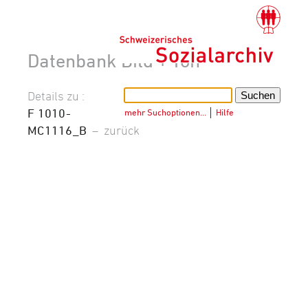
Datenbank Bild + Ton
Details zu :
F 1010-
mehr Suchoptionen…
│
Hilfe
MC1116_B
–
zurück