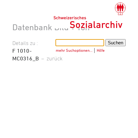
Datenbank Bild + Ton
Details zu :
F 1010-
mehr Suchoptionen…
│
Hilfe
MC0316_B
–
zurück