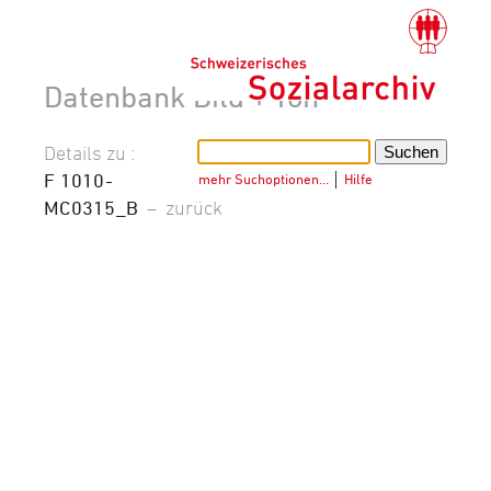
Datenbank Bild + Ton
Details zu :
F 1010-
mehr Suchoptionen…
│
Hilfe
MC0315_B
–
zurück