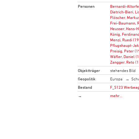
Personen
Bernardi-Altorfe
Dietrich-Bieri, L
Flöscher, Marku
Frei-Baumann, R
Heusser, Hans-H
König, Ferdinan
Menzi, Ruedi (1
Pflugshaupt-Jak
Preisig, Peter (
Wäfler, Daniel (
Zangger, Reto (
Objektträger
stehendes Bild
Geopolitik
Europa
Sch
Bestand
F_5123 Werbeag
→
mehr…