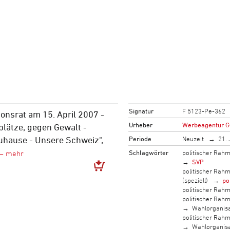
Signatur
F 5123-Pe-362
tonsrat am 15. April 2007 -
Urheber
Werbeagentur 
plätze, gegen Gewalt -
Periode
Neuzeit
21. 
Zuhause - Unsere Schweiz",
Schlagwörter
politischer Rah
SVP
politischer Rah
(speziell)
po
politischer Rah
politischer Rah
Wahlorganisa
politischer Rah
Wahlorganisa