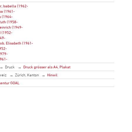
r, Isabella (1962-
isa (1961-
s (1964-
uth (1958-
einrich (1949-
d (1952-
949-
ob, Elisabeth (1961-
1952-
1979-
1961-
Druck
Druck grösser als A4, Plakat
weiz
Zürich, Kanton
Hinwil
entur GOAL