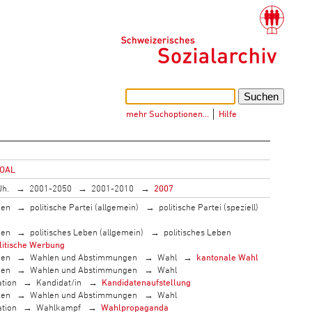
mehr Suchoptionen…
│
Hilfe
GOAL
Jh.
2001-2050
2001-2010
2007
men
politische Partei (allgemein)
politische Partei (speziell)
men
politisches Leben (allgemein)
politisches Leben
litische Werbung
men
Wahlen und Abstimmungen
Wahl
kantonale Wahl
men
Wahlen und Abstimmungen
Wahl
tion
Kandidat/in
Kandidatenaufstellung
men
Wahlen und Abstimmungen
Wahl
tion
Wahlkampf
Wahlpropaganda