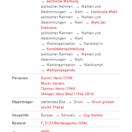
politische Werbung
politischer Rahmen
Wahlen und
Abstimmungen
Wahl
kantonale Wahl
politischer Rahmen
Wahlen und
Abstimmungen
Wahl
Wahl der
Exekutive
politischer Rahmen
Wahlen und
Abstimmungen
Wahl
Wahlorganisation
Kandidat/in
Kandidatenaufstellung
politischer Rahmen
Wahlen und
Abstimmungen
Wahl
Wahlorganisation
Wahlkampf
Wahlpropaganda
Personen
Durrer, Hans (1938-
Murer, Sandro
Tännler, Heinz (1960-
Uttinger, Hans-Beat (1946-2014)
Objektträger
stehendes Bild
Druck
Druck grösser
als A4, Plakat
Geopolitik
Europa
Schweiz
Zug, Kanton
Bestand
F_5123 Werbeagentur GOAL
→
mehr…