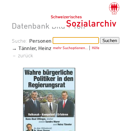
Datenbank Bild + Ton
Suche:
Personen
→ Tännler, Heinz
mehr Suchoptionen…
│
Hilfe
–
zurück