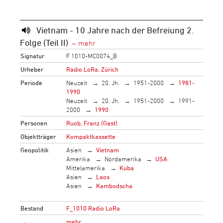
Vietnam - 10 Jahre nach der Befreiung 2.
Folge (Teil II)
Signatur
F 1010-MC0074_B
Urheber
Radio LoRa, Zürich
Periode
Neuzeit
20. Jh.
1951-2000
1981-
1990
Neuzeit
20. Jh.
1951-2000
1991-
2000
1990
Personen
Ruob, Franz (Gast)
Objektträger
Kompaktkassette
Geopolitik
Asien
Vietnam
Amerika
Nordamerika
USA
Mittelamerika
Kuba
Asien
Laos
Asien
Kambodscha
Bestand
F_1010 Radio LoRa
→
mehr…