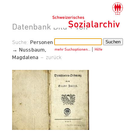
Datenbank Bild + Ton
Suche:
Personen
→ Nussbaum,
mehr Suchoptionen…
│
Hilfe
Magdalena
–
zurück