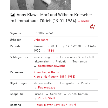
Anny Klawa-Morf und Wilhelm Kriescher
im Limmathaus Zürich (19.01.1964)
Signatur
F 5008-Fa-066
Urheber
Unbekannt
Periode
Neuzeit
20. Jh.
1951-2000
1961-
1970
1964
Schlagwörter
soziale Fragen
Leben in der Gesellschaft
(allgemein)
Freizeit
Tourismus
Gaststättengewerbe
Personen
Kriescher, Wilhelm
Klawa-Morf, Anny (1894-1993)
Objektträger
stehendes Bild
Fotografie
Positiv
Papierabzug
Geopolitik
Europa
Schweiz
Zürich, Kanton
Zürich, Stadt
Bestand
F_5008 Meyer, Edy (1877-1967)