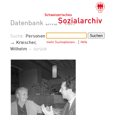
Datenbank Bild + Ton
Suche:
Personen
→ Kriescher,
mehr Suchoptionen…
│
Hilfe
Wilhelm
–
zurück