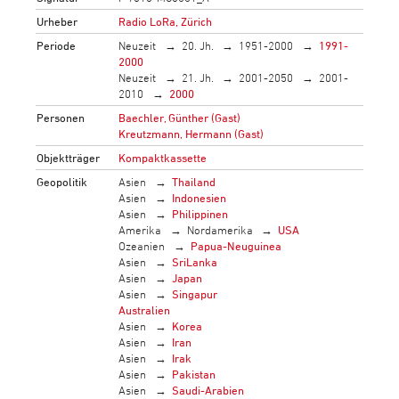
Urheber
Radio LoRa, Zürich
Periode
Neuzeit
20. Jh.
1951-2000
1991-
2000
Neuzeit
21. Jh.
2001-2050
2001-
2010
2000
Personen
Baechler, Günther (Gast)
Kreutzmann, Hermann (Gast)
Objektträger
Kompaktkassette
Geopolitik
Asien
Thailand
Asien
Indonesien
Asien
Philippinen
Amerika
Nordamerika
USA
Ozeanien
Papua-Neuguinea
Asien
SriLanka
Asien
Japan
Asien
Singapur
Australien
Asien
Korea
Asien
Iran
Asien
Irak
Asien
Pakistan
Asien
Saudi-Arabien