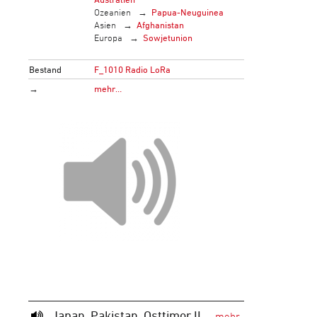
Ozeanien
Papua-Neuguinea
Asien
Afghanistan
Europa
Sowjetunion
Bestand
F_1010 Radio LoRa
→
mehr…
Japan, Pakistan, Osttimor II