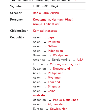
Signatur
F 1010-MC0304_A
Urheber
Radio LoRa, Zürich
Personen
Kreutzmann, Hermann (Gast)
Araujo, Abilio (Gast)
Objektträger
Kompaktkassette
Geopolitik
Asien
Japan
Asien
Pakistan
Asien
Osttimor
Asien
Indonesien
Ozeanien
Westpapua
Amerika
Nordamerika
USA
Europa
VereinigtesKönigreich
Ozeanien
Neuseeland
Asien
Philippinen
Asien
Myanmar
Asien
Thailand
Asien
Singapur
Asien
China
Australien
Ozeanien
Papua-Neuguinea
Asien
Afghanistan
Europa
Sowjetunion