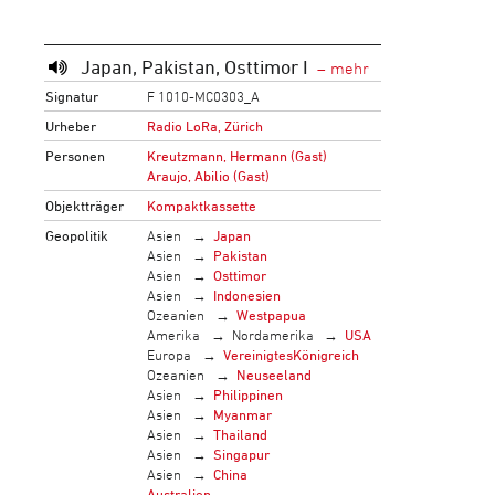
Japan, Pakistan, Osttimor I
Signatur
F 1010-MC0303_A
Urheber
Radio LoRa, Zürich
Personen
Kreutzmann, Hermann (Gast)
Araujo, Abilio (Gast)
Objektträger
Kompaktkassette
Geopolitik
Asien
Japan
Asien
Pakistan
Asien
Osttimor
Asien
Indonesien
Ozeanien
Westpapua
Amerika
Nordamerika
USA
Europa
VereinigtesKönigreich
Ozeanien
Neuseeland
Asien
Philippinen
Asien
Myanmar
Asien
Thailand
Asien
Singapur
Asien
China
Australien