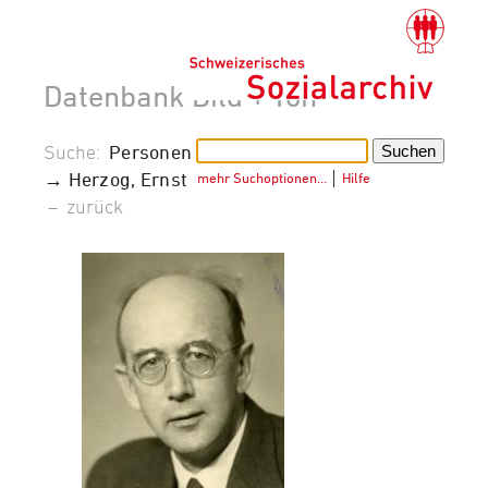
Datenbank Bild + Ton
Suche:
Personen
→ Herzog, Ernst
mehr Suchoptionen…
│
Hilfe
–
zurück