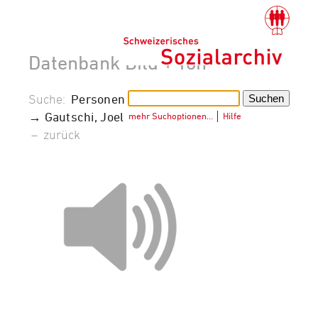
Datenbank Bild + Ton
Suche:
Personen
→ Gautschi, Joel
mehr Suchoptionen…
│
Hilfe
–
zurück