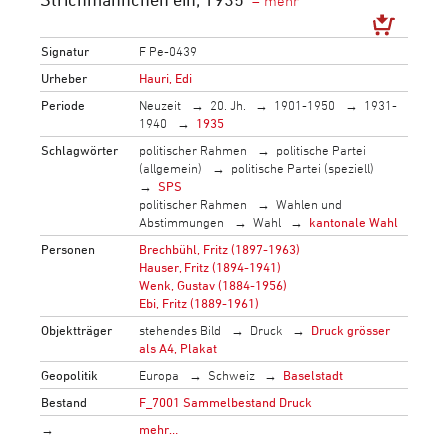
Signatur
F Pe-0439
Urheber
Hauri, Edi
Periode
Neuzeit
20. Jh.
1901-1950
1931-
1940
1935
Schlagwörter
politischer Rahmen
politische Partei
(allgemein)
politische Partei (speziell)
SPS
politischer Rahmen
Wahlen und
Abstimmungen
Wahl
kantonale Wahl
Personen
Brechbühl, Fritz (1897-1963)
Hauser, Fritz (1894-1941)
Wenk, Gustav (1884-1956)
Ebi, Fritz (1889-1961)
Objektträger
stehendes Bild
Druck
Druck grösser
als A4, Plakat
Geopolitik
Europa
Schweiz
Baselstadt
Bestand
F_7001 Sammelbestand Druck
→
mehr…