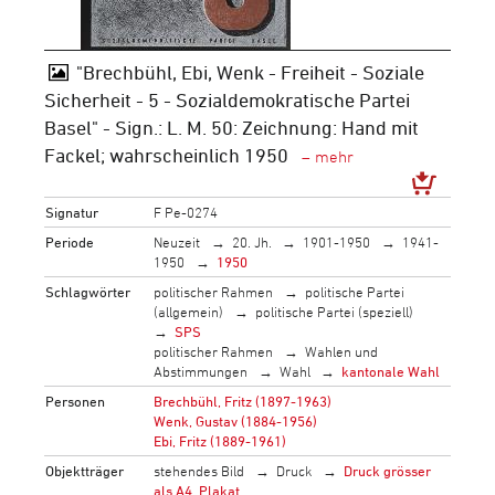
"Brechbühl, Ebi, Wenk - Freiheit - Soziale
Sicherheit - 5 - Sozialdemokratische Partei
Basel" - Sign.: L. M. 50: Zeichnung: Hand mit
Fackel; wahrscheinlich 1950
Signatur
F Pe-0274
Periode
Neuzeit
20. Jh.
1901-1950
1941-
1950
1950
Schlagwörter
politischer Rahmen
politische Partei
(allgemein)
politische Partei (speziell)
SPS
politischer Rahmen
Wahlen und
Abstimmungen
Wahl
kantonale Wahl
Personen
Brechbühl, Fritz (1897-1963)
Wenk, Gustav (1884-1956)
Ebi, Fritz (1889-1961)
Objektträger
stehendes Bild
Druck
Druck grösser
als A4, Plakat