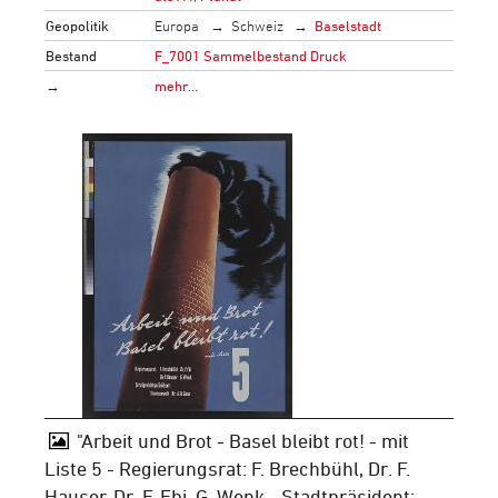
Geopolitik
Europa
Schweiz
Baselstadt
Bestand
F_7001 Sammelbestand Druck
→
mehr…
"Arbeit und Brot - Basel bleibt rot! - mit
Liste 5 - Regierungsrat: F. Brechbühl, Dr. F.
Hauser, Dr. F. Ebi, G. Wenk - Stadtpräsident: