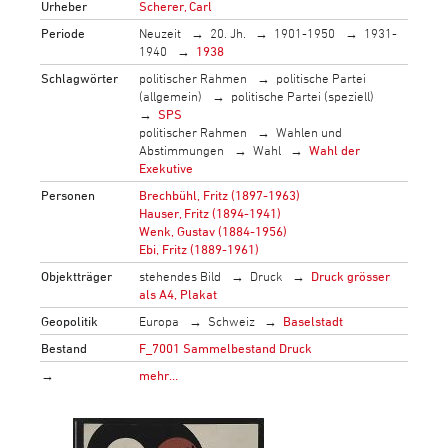
Urheber
Scherer, Carl
Periode
Neuzeit
20. Jh.
1901-1950
1931-
1940
1938
Schlagwörter
politischer Rahmen
politische Partei
(allgemein)
politische Partei (speziell)
SPS
politischer Rahmen
Wahlen und
Abstimmungen
Wahl
Wahl der
Exekutive
Personen
Brechbühl, Fritz (1897-1963)
Hauser, Fritz (1894-1941)
Wenk, Gustav (1884-1956)
Ebi, Fritz (1889-1961)
Objektträger
stehendes Bild
Druck
Druck grösser
als A4, Plakat
Geopolitik
Europa
Schweiz
Baselstadt
Bestand
F_7001 Sammelbestand Druck
→
mehr…