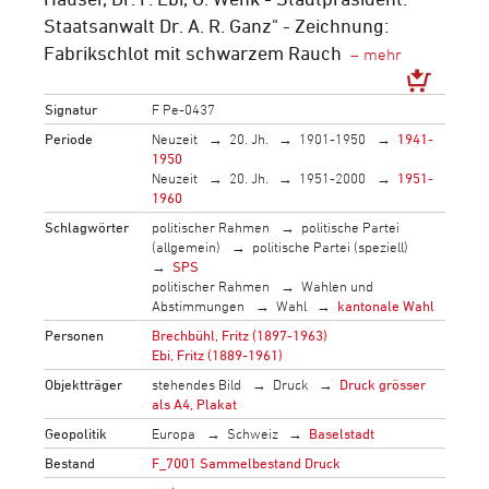
Staatsanwalt Dr. A. R. Ganz" - Zeichnung:
Fabrikschlot mit schwarzem Rauch
Signatur
F Pe-0437
Periode
Neuzeit
20. Jh.
1901-1950
1941-
1950
Neuzeit
20. Jh.
1951-2000
1951-
1960
Schlagwörter
politischer Rahmen
politische Partei
(allgemein)
politische Partei (speziell)
SPS
politischer Rahmen
Wahlen und
Abstimmungen
Wahl
kantonale Wahl
Personen
Brechbühl, Fritz (1897-1963)
Ebi, Fritz (1889-1961)
Objektträger
stehendes Bild
Druck
Druck grösser
als A4, Plakat
Geopolitik
Europa
Schweiz
Baselstadt
Bestand
F_7001 Sammelbestand Druck