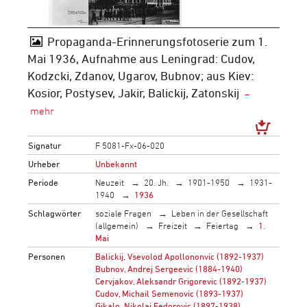
Propaganda-Erinnerungsfotoserie zum 1.
Mai 1936, Aufnahme aus Leningrad: Cudov,
Kodzcki, Zdanov, Ugarov, Bubnov; aus Kiev:
Kosior, Postysev, Jakir, Balickij, Zatonskij
Signatur
F 5081-Fx-06-020
Urheber
Unbekannt
Periode
Neuzeit
20. Jh.
1901-1950
1931-
1940
1936
Schlagwörter
soziale Fragen
Leben in der Gesellschaft
(allgemein)
Freizeit
Feiertag
1.
Mai
Personen
Balickij, Vsevolod Apollononvic (1892-1937)
Bubnov, Andrej Sergeevic (1884-1940)
Cervjakov, Aleksandr Grigorevic (1892-1937)
Cudov, Michail Semenovic (1893-1937)
Gikalo, Nikolaj Fedorovic (1897-1938)