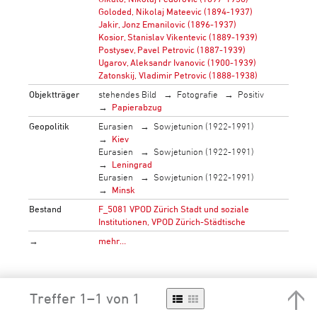
Goloded, Nikolaj Mateevic (1894-1937)
Jakir, Jonz Emanilovic (1896-1937)
Kosior, Stanislav Vikentevic (1889-1939)
Postysev, Pavel Petrovic (1887-1939)
Ugarov, Aleksandr Ivanovic (1900-1939)
Zatonskij, Vladimir Petrovic (1888-1938)
Objektträger
stehendes Bild
Fotografie
Positiv
Papierabzug
Geopolitik
Eurasien
Sowjetunion (1922-1991)
Kiev
Eurasien
Sowjetunion (1922-1991)
Leningrad
Eurasien
Sowjetunion (1922-1991)
Minsk
Bestand
F_5081 VPOD Zürich Stadt und soziale
Institutionen, VPOD Zürich-Städtische
→
mehr…
Treffer 1–1 von 1