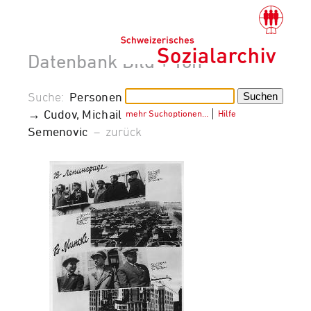
Datenbank Bild + Ton
Suche:
Personen
→ Cudov, Michail
mehr Suchoptionen…
│
Hilfe
Semenovic
–
zurück