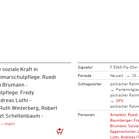
Signatur
F 5065-Pa-004r
 soziale Kraft in
Periode
Neuzeit
20. 
rimarschulpflege: Ruedi
Schlagwörter
politischer Rah
ia Brumann -
Parteimitglie
lpflege: Fredy
politischer Rah
dreas Lüthi -
SPS
politischer Rah
Ruth Winterberg, Robert
Personen
Arnaldini, Ruedi
izt Schellenbaum -
Baumberger, Fre
Brumann, Sylvia
Eggenschwiler, 
Lüthi, Andreas (