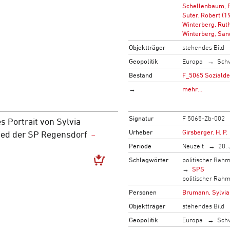
Schellenbaum, F
Suter, Robert (1
Winterberg, Rut
Winterberg, San
Objektträger
stehendes Bild
Geopolitik
Europa
Sch
Bestand
F_5065 Sozialde
→
mehr…
Signatur
F 5065-Zb-002
s Portrait von Sylvia
Urheber
Girsberger, H. P.
ied der SP Regensdorf
Periode
Neuzeit
20. 
Schlagwörter
politischer Rah
SPS
politischer Rah
Personen
Brumann, Sylvia
Objektträger
stehendes Bild
Geopolitik
Europa
Sch