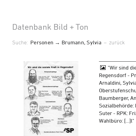
Datenbank Bild + Ton
Suche:
Personen → Brumann, Sylvia
–
zurück
"Wir sind die
Regensdorf - P
Arnaldini, Sylv
Oberstufenschu
Baumberger, An
Sozialbehörde: 
Suter - RPK: Fr
Wahlbüro: [...]l"