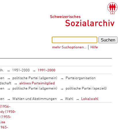
mehr Suchoptionen…
│
Hilfe
Jh.
1951-2000
1991-2000
men
politische Partei (allgemein)
Parteiorganisation
dschaft
aktives Parteimitglied
men
politische Partei (allgemein)
politische Partei (speziell)
men
Wahlen und Abstimmungen
Wahl
Lokalwahl
 (1956-
dy (1950-
 (1955-
Lisa
1965-