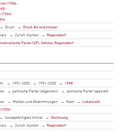
ritz (1956-
960-
h (1944-
dra
Druck
Druck A4 und kleiner
weiz
Zürich, Kanton
Regensdorf
mokratische Partei (SP), Sektion Regensdorf
Jh.
1951-2000
1991-2000
1998
men
politische Partei (allgemein)
politische Partei (speziell)
men
Wahlen und Abstimmungen
Wahl
Lokalwahl
 (1955-
handgefertigtes Unikat
Zeichnung
weiz
Zürich, Kanton
Regensdorf