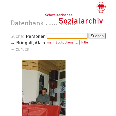
Datenbank Bild + Ton
Suche:
Personen
→ Bringolf, Alain
mehr Suchoptionen…
│
Hilfe
–
zurück