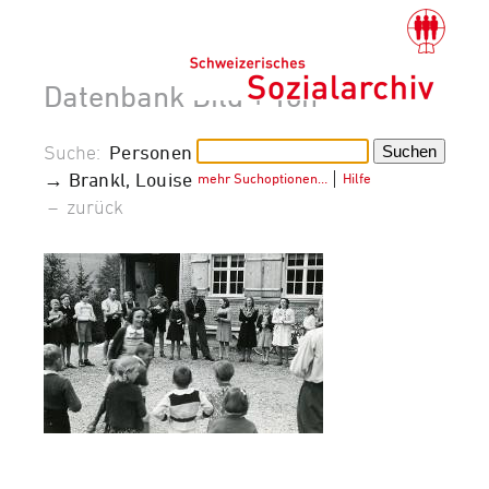
Datenbank Bild + Ton
Suche:
Personen
→ Brankl, Louise
mehr Suchoptionen…
│
Hilfe
–
zurück