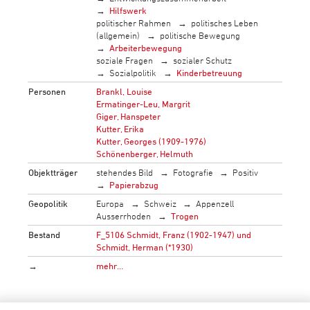
Hilfswerk
politischer Rahmen
politisches Leben
(allgemein)
politische Bewegung
Arbeiterbewegung
soziale Fragen
sozialer Schutz
Sozialpolitik
Kinderbetreuung
Personen
Brankl, Louise
Ermatinger-Leu, Margrit
Giger, Hanspeter
Kutter, Erika
Kutter, Georges (1909-1976)
Schönenberger, Helmuth
Objektträger
stehendes Bild
Fotografie
Positiv
Papierabzug
Geopolitik
Europa
Schweiz
Appenzell
Ausserrhoden
Trogen
Bestand
F_5106 Schmidt, Franz (1902-1947) und
Schmidt, Herman (*1930)
→
mehr…